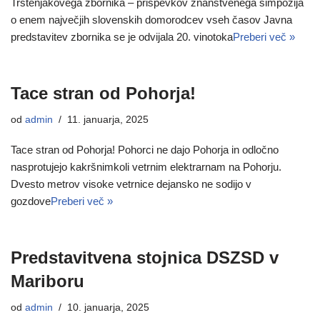
Trstenjakovega zbornika – prispevkov znanstvenega simpozija
o enem največjih slovenskih domorodcev vseh časov Javna
predstavitev zbornika se je odvijala 20. vinotoka
Preberi več »
Tace stran od Pohorja!
od
admin
11. januarja, 2025
Tace stran od Pohorja! Pohorci ne dajo Pohorja in odločno
nasprotujejo kakršnimkoli vetrnim elektrarnam na Pohorju.
Dvesto metrov visoke vetrnice dejansko ne sodijo v
gozdove
Preberi več »
Predstavitvena stojnica DSZSD v
Mariboru
od
admin
10. januarja, 2025