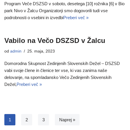
Program Veče DSZSD v soboto, desetega [10] rožnika [6] v Bio
park Nivo v Žalcu Organizatorji smo dogovorili tudi vse
podrobnosti o vsebini in izvedbi
Preberi več »
Vabilo na Večo DSZSD v Žalcu
od
admin
25. maja, 2023
Domorodna Skupnost Zedinjenih Slovenskih Dežel – DSZSD
vabi svoje člene in členice ter vse, ki vas zanima naše
delovanje, na spomladansko Večo Zedinjenih Slovenskih
Dežel,
Preberi več »
1
2
3
Naprej »