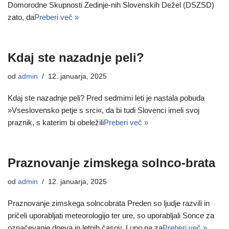
Domorodne Skupnosti Zedinje-nih Slovenskih Dežel (DSZSD)
zato, da
Preberi več »
Kdaj ste nazadnje peli?
od
admin
12. januarja, 2025
Kdaj ste nazadnje peli? Pred sedmimi leti je nastala pobuda
»Vseslovensko petje s srci«, da bi tudi Slovenci imeli svoj
praznik, s katerim bi obeležili
Preberi več »
Praznovanje zimskega solnco-brata
od
admin
12. januarja, 2025
Praznovanje zimskega solncobrata Preden so ljudje razvili in
pričeli uporabljati meteorologijo ter ure, so uporabljali Sonce za
označevanje dneva in letnih časov, Luno pa za
Preberi več »