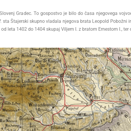
oril Slovenj Gradec. To gospostvo je bilo do časa njegovega vojvo
 sta Štajerski skupno vladala njegova brata Leopold Pobožni in A
, od leta 1402 do 1404 skupaj Viljem I. z bratom Ernestom I., ter