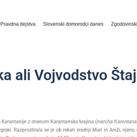
Pravdna dejstva
Slovenski domorodci danes
Zgodovinski
ka ali Vojvodstvo Šta
e Karantanije z imenom Karantanska krajina (
marcha Karentana
ki. Razprostirala se je ob rekah srednji Muri in Aniži, njeno 