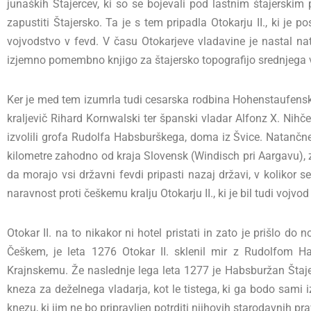
junaških Štajercev, ki so se bojevali pod lastnim štajerskim 
zapustiti Štajersko. Ta je s tem pripadla Otokarju II., ki je po
vojvodstvo v fevd. V času Otokarjeve vladavine je nastal n
izjemno pomembno knjigo za štajersko topografijo srednjega 
Ker je med tem izumrla tudi cesarska rodbina Hohenstaufensk
kraljevič Rihard Kornwalski ter španski vladar Alfonz X. Nihč
izvolili grofa Rudolfa Habsburškega, doma iz Švice. Natančne
kilometre zahodno od kraja Slovensk (Windisch pri Aargavu),
da morajo vsi državni fevdi pripasti nazaj državi, v kolikor s
naravnost proti češkemu kralju Otokarju II., ki je bil tudi vojv
Otokar II. na to nikakor ni hotel pristati in zato je prišlo
Češkem, je leta 1276 Otokar II. sklenil mir z Rudolfom 
Krajnskemu. Že naslednje lega leta 1277 je Habsburžan Štajerc
kneza za deželnega vladarja, kot le tistega, ki ga bodo sami 
knezu, ki jim ne bo pripravljen potrditi njihovih starodavnih p