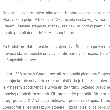
Otokar II. pa s stanjem nikakor ni bil zadovoljen, zato je
Moravskem polju. V bitki leta 1278. je bila češka vojska poražen
udeležili številni štajerski, koroški, krajnski in goriški plemič
pa sta postali dedni deželi Habsburžanov.
Za Rudolfom Habsburškim so vojvodstvo Štajersko prevzemali njego
prevesti stare štajerske pravice iz latinščine v nemščino. Let
in štajerskih stanov.
»Leta 1338 so se v Gradcu sestali zastopniki plemstva Štajersk
in krajnsko plemstvo. Ne smemo misliti, da je bilo, ko je pl
je v našem zgodovinopisju včasih že trdilo. Deželno pravo je 
posebej ugodnih razmerah XIII. stoletja že pridobili. Ob tem 
drugi polovici XIV. stoletja oblikovati posebna skupina ha
Ebendorferja, kronista iz XV. stoletja – izrazilo željo, da bi »s Š