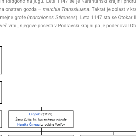
 in Radgono na jugu. Leta 1147 se je Karantanski krajini pridru
ina onstran gozda –
. Takrat je oblast v kr
marchia Transsiluana
 mejne grofe (
). Leta 1147 sta se Otokar I
marchiones Stirenses
več vrnil, njegove posesti v Podravski krajini pa je podedoval Oto