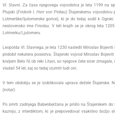
VI. Slavni. Za časa njegovega vojvodstva je leta 1199 na sp
Ptujski (
) Štajerskemu vojvodstvu p
Friderik I. Herr von Pettau
Lotmerške/ljutomerske gorice), ki je do tedaj sodil k Ogrsk
neslovensko ime
. V teh krajih se je okrog leta 12
Friedau
Lotmerku/Ljutomeru.
Leopolda VI. Slavnega, je leta 1230 nasledil Miroslav Bojeviti B
pridobil nekatera posestva. Štajerski vojvod Miroslav Bojeviti
kraljem Belo IV, ob reki Litavi, so njegove čete sicer zmagale
vladali 54 let, saj so tedaj izumrli tudi oni.
V tem obdobju se je izoblikovala uprava dežele Štajerske. N
(notar).
Po smrti zadnjega Babenberžana je prišlo na Štajerskem do t. 
kaznijo, z interdiktom, ki je prepovedoval vsakršno božjo s