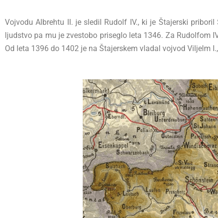
Vojvodu Albrehtu II. je sledil Rudolf IV., ki je Štajerski prib
ljudstvo pa mu je zvestobo priseglo leta 1346. Za Rudolfom IV.
Od leta 1396 do 1402 je na Štajerskem vladal vojvod Viljelm I.