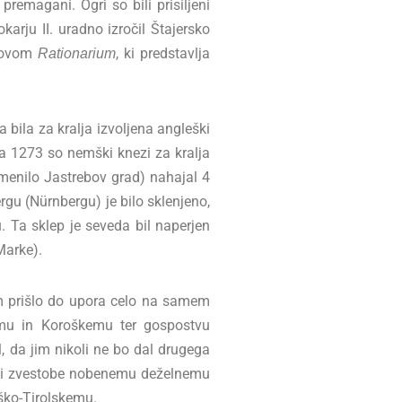
remagani. Ogri so bili prisiljeni
okarju II. uradno izročil Štajersko
slovom
, ki predstavlja
Rationarium
ila za kralja izvoljena angleški
ca 1273 so nemški knezi za kralja
omenilo Jastrebov grad) nahajal 4
u (Nürnbergu) je bilo sklenjeno,
u. Ta sklep je seveda bil naperjen
(Marke).
tem prišlo do upora celo na samem
emu in Koroškemu ter gospostvu
, da jim nikoli ne bo dal drugega
iseči zvestobe nobenemu deželnemu
iško-Tirolskemu.