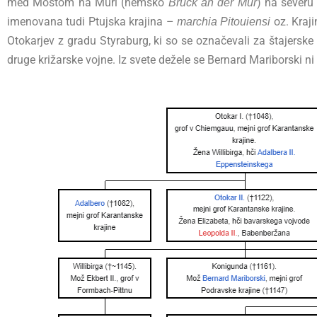
med Mostom na Muri (nemško
) na severu
Brück an der Mur
imenovana tudi Ptujska krajina –
oz. Kraj
marchia Pitouiensi
Otokarjev z gradu Styraburg, ki so se označevali za štajerske
druge križarske vojne. Iz svete dežele se Bernard Mariborski ni 