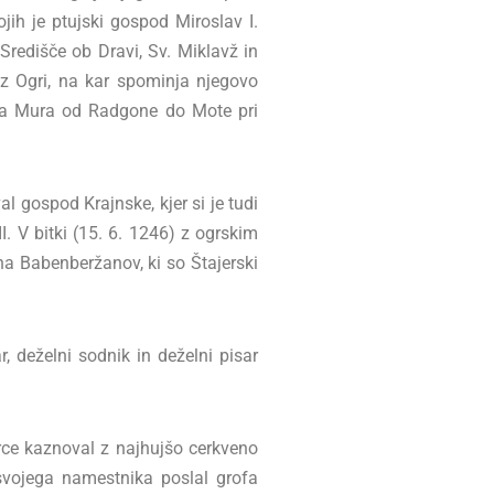
ih je ptujski gospod Miroslav I.
Središče ob Dravi, Sv. Miklavž in
 z Ogri, na kar spominja njegovo
reka Mura od Radgone do Mote pri
al gospod Krajnske, kjer si je tudi
I. V bitki (15. 6. 1246) z ogrskim
ina Babenberžanov, ki so Štajerski
 deželni sodnik in deželni pisar
erce kaznoval z najhujšo cerkveno
 svojega namestnika poslal grofa