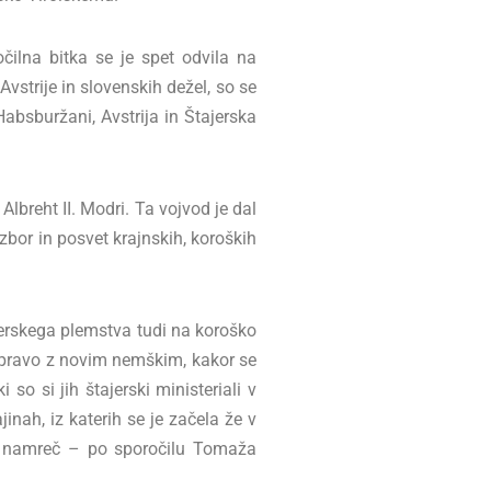
čilna bitka se je spet odvila na
Avstrije in slovenskih dežel, so se
i Habsburžani, Avstrija in Štajerska
Albreht II. Modri. Ta vojvod je dal
zbor in posvet krajnskih, koroških
ajerskega plemstva tudi na koroško
o pravo z novim nemškim, kakor se
o si jih štajerski ministeriali v
inah, iz katerih se je začela že v
 je namreč – po sporočilu Tomaža