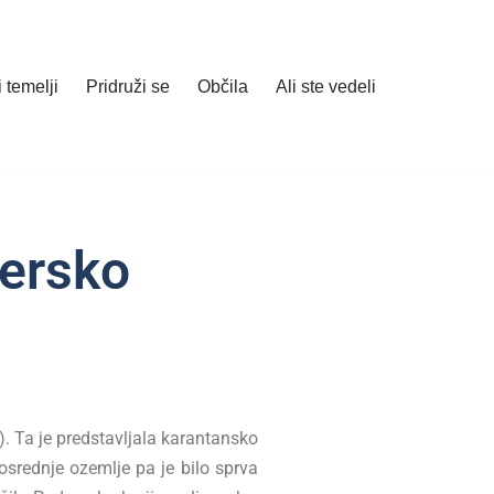
 temelji
Pridruži se
Občila
Ali ste vedeli
jersko
). Ta je predstavljala karantansko
osrednje ozemlje pa je bilo sprva