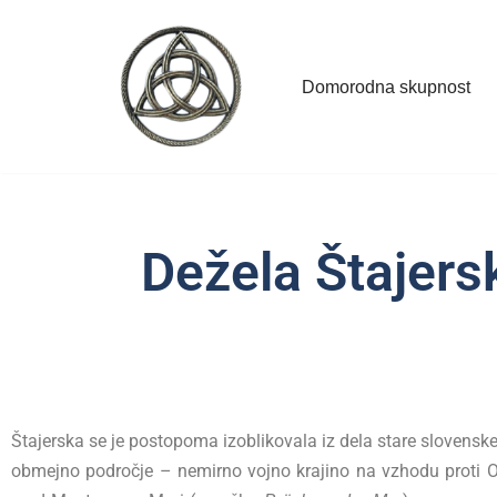
Skoči
Domorodna skupnost
na
vsebino
Dežela Štajers
Štajerska se je postopoma izoblikovala iz dela stare slovensk
obmejno področje – nemirno vojno krajino na vzhodu proti Ogrs