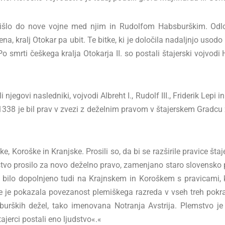
 prišlo do nove vojne med njim in Rudolfom Habsburškim. Odlo
a, kralj Otokar pa ubit. Te bitke, ki je določila nadaljnjo usodo 
i. Po smrti češkega kralja Otokarja II. so postali štajerski vojvod
vi nasledniki, vojvodi Albreht I., Rudolf III., Friderik Lepi in 
a 1338 je bil prav v zvezi z deželnim pravom v štajerskem Gradcu 
e, Koroške in Kranjske. Prosili so, da bi se razširile pravice št
emstvo prosilo za novo deželno pravo, zamenjano staro slovensk
bilo dopolnjeno tudi na Krajnskem in Koroškem s pravicami, ki s
se je pokazala povezanost plemiškega razreda v vseh treh pokraj
bsburških dežel, tako imenovana Notranja Avstrija. Plemstvo
tajerci postali eno ljudstvo«.«