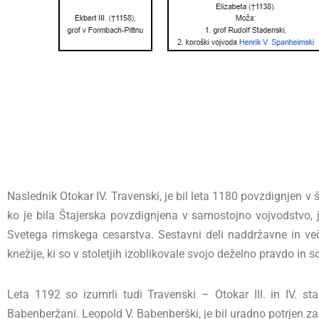
Naslednik Otokar IV. Travenski, je bil leta 1180 povzdignjen v 
ko je bila Štajerska povzdignjena v samostojno vojvodstvo,
Svetega rimskega cesarstva. Sestavni deli naddržavne in ve
knežije, ki so v stoletjih izoblikovale svojo deželno pravdo in 
Leta 1192 so izumrli tudi Travenski – Otokar III. in IV. st
Babenberžani. Leopold V. Babenberški, je bil uradno potrjen za