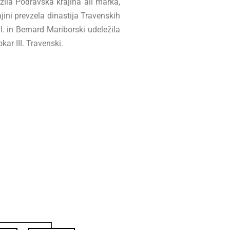
žila Podravska krajina ali marka,
ajini prevzela dinastija Travenskih
II. in Bernard Mariborski udeležila
kar III. Travenski.