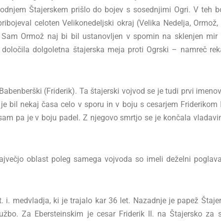
odnjem Štajerskem prišlo do bojev s sosednjimi Ogri. V teh boj
ribojeval celoten Velikonedeljski okraj (Velika Nedelja, Ormož,
i. Sam Ormož naj bi bil ustanovljen v spomin na sklenjen mir
05 določila dolgoletna štajerska meja proti Ogrski – namreč 
abenberški (Friderik). Ta štajerski vojvod se je tudi prvi imenov
 je bil nekaj časa celo v sporu in v boju s cesarjem Friderikom I
, sam pa je v boju padel. Z njegovo smrtjo se je končala vladav
ajvečjo oblast poleg samega vojvoda so imeli deželni poglavar,
i. medvladja, ki je trajalo kar 36 let. Nazadnje je papež Štaj
lužbo. Za Ebersteinskim je cesar Friderik II. na Štajersko za