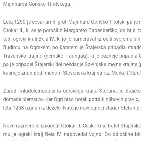
Majnharda Goriško-Tirolskega.
Leta 1250 je cesar umrl, grof Majnhard Goriško-Tirolski pa je n
Otokar II., ki se je poročil z Margareto Babenberško, da bi si
tudi ogrski kralj Bela IV., ki jo je nameraval izročiti svojemu 
Budimu na Ogrskem, po katerem je Štajerska pripadla mladol
Travensko krajino (nemško Traungau), ki je pozneje pripadla Gor
pa je pripadel Štajerski del nekdanje Savinjske mejne krajine 
kasneje znan pod imenom Slovenska krajina oz. Marka (
March
Zaradi mladoletnosti sina ogrskega kralja Štefana, je Štajers
domače plemstvo. Ker Ogri niso hoteli potrditi njihovih pravi
leta 1258 izgnali iz dežele. Nato je novi ogrski vladar Štefan pr
Nove razmere je izkoristil Otokar II. Češki, ki je hotel Štaje
mu je ogrski kralj Bela IV. napovedal vojno. Do odločilne b