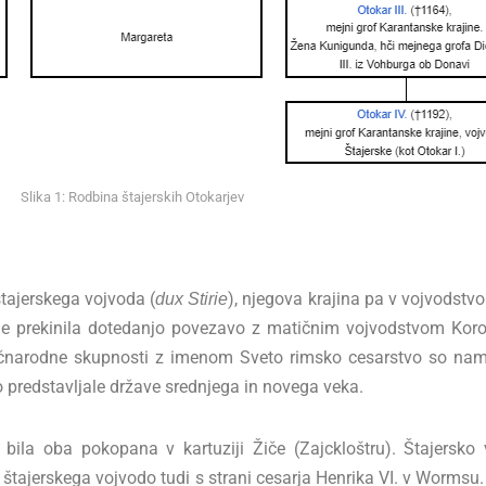
Slika 1: Rodbina štajerskih Otokarjev
štajerskega vojvoda (
), njegova krajina pa v vojvodstvo
dux Stirie
 je prekinila dotedanjo povezavo z matičnim vojvodstvom Kor
čnarodne skupnosti z imenom Sveto rimsko cesarstvo so namre
so predstavljale države srednjega in novega veka.
a bila oba pokopana v kartuziji Žiče (Zajckloštru). Štajersko
 štajerskega vojvodo tudi s strani cesarja Henrika VI. v Wormsu.