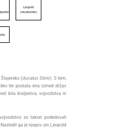
 Štajersko (
). S tem,
ducatus Stirie
oško ter postala ena izmed držav
č bila kraljestva, vojvodstva in
 vojvodstvo so takrat podedovali
 Nasledil ga je njegov sin Leopold