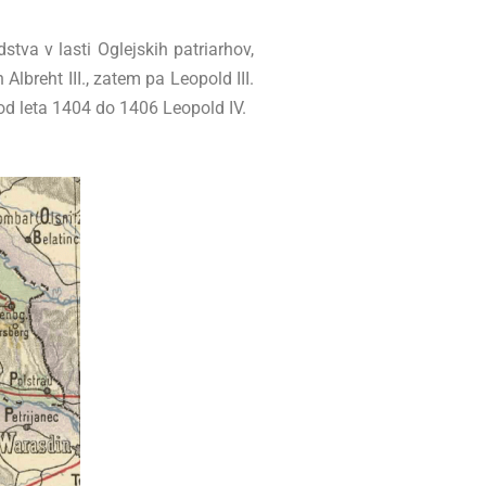
dstva v lasti Oglejskih patriarhov,
lbreht III., zatem pa Leopold III.
 od leta 1404 do 1406 Leopold IV.