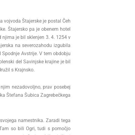
za vojvoda Štajerske je postal Čeh
rske. Štajersko pa je obenem hotel
 njima je bil sklenjen 3. 4. 1254 v
ajerska na severozahodu izgubila
el Spodnje Avstrije. V tem obdobju
enski del Savinjske krajine je bil
družil s Krajnsko.
z njim nezadovoljno, prav posebej
stnika Štefana Šubica Zagrebečkega
il svojega namestnika. Zaradi tega
Tam so bili Ogri, tudi s pomočjo