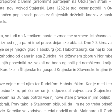
praporom z Belim (Srebrnim) panterjem na Otokarjevi strani – p
stal novi vojvod Štajerski. Leta 1262 je tudi cesar potrdil in Ot
atančen popis vseh posestev štajerskih deželnih knezov z na
veka.
a, so tudi na Nemškem nastale zmedene razmere. Istočasno sta b
e izmed njiju pa ni imel prave, dejanske oblasti. Dne 20. kimav
je se je njegov grad Habsburg (oz. Habichtsburg, kar naj bi p
 zahodno od današnjega Züricha. Na državnem zboru v Norimberg
e njih posedniki oz. vazali ne bodo oglasili pri nemškemu kralj
od Koroške in Štajerske ter gospod Krajnske in Slovenske krajine 
 do nove vojne med njim ter Rudolfom Habsburškim. Ker je med 
Habsburškim, pri čemer se je odpovedal vojvodstvu Štajersk
em na Dunaju potrdil vse njihove stare pravice in jim obljubil
izbrali. Prav tako je Štajercem obljubil, da jim ne bo treba pr
ravic. Koroško vojvodstvo je tedaj podelil grofu Majnhardu II. Gor