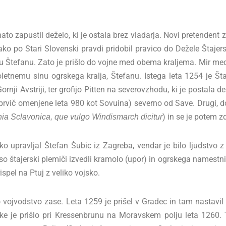
ato zapustil deželo, ki je ostala brez vladarja. Novi pretendent 
 tako po Stari Slovenski pravdi pridobil pravico do Dežele Štaje
sinu Štefanu. Zato je prišlo do vojne med obema kraljema. Mir med
etnemu sinu ogrskega kralja, Štefanu. Istega leta 1254 je Št
nji Avstriji, ter grofijo Pitten na severovzhodu, ki je postala d
(prvič omenjene leta 980 kot Sovuina) severno od Save. Drugi, dol
) in se je potem z
ia Sclavonica, que vulgo Windismarch dicitur
ko upravljal Štefan Šubic iz Zagreba, vendar je bilo ljudstvo 
c, so štajerski plemiči izvedli kramolo (upor) in ogrskega name
ispel na Ptuj z veliko vojsko.
rsko vojvodstvo zase. Leta 1259 je prišel v Gradec in tam nastav
itke je prišlo pri Kressenbrunu na Moravskem polju leta 1260. 