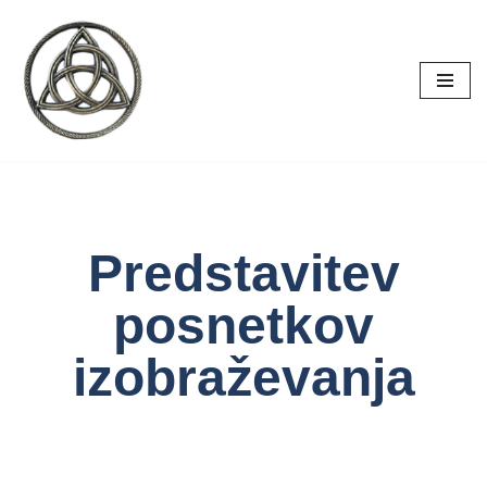
Skoči
na
vsebino
Predstavitev
posnetkov
izobraževanja