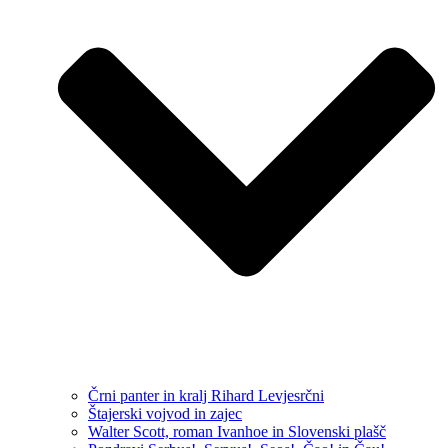
Črni panter in kralj Rihard Levjesrčni
Štajerski vojvod in zajec
Walter Scott, roman Ivanhoe in Slovenski plašč