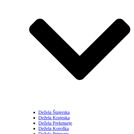
Dežela Štajerska
Dežela Krajnska
Dežela Prekmurje
Dežela Koroška
Dežela Primorje