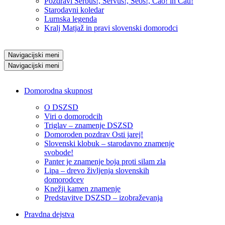
Pozdravi Serbus!, Servus!, Seos!, Čao! in Čau!
Starodavni koledar
Lurnska legenda
Kralj Matjaž in pravi slovenski domorodci
Navigacijski meni
Navigacijski meni
Domorodna skupnost
O DSZSD
Viri o domorodcih
Triglav – znamenje DSZSD
Domoroden pozdrav Osti jarej!
Slovenski klobuk – starodavno znamenje
svobode!
Panter je znamenje boja proti silam zla
Lipa – drevo življenja slovenskih
domorodcev
Knežji kamen znamenje
Predstavitve DSZSD – izobraževanja
Pravdna dejstva