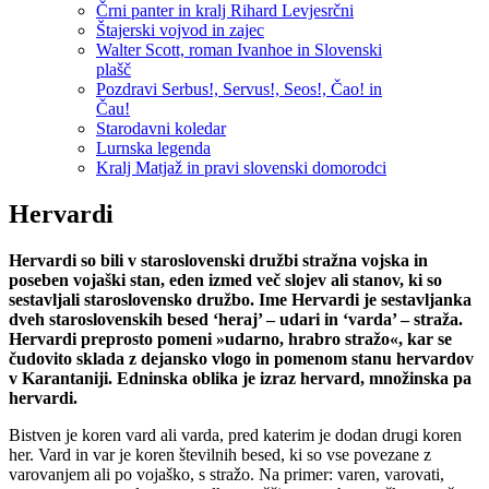
Črni panter in kralj Rihard Levjesrčni
Štajerski vojvod in zajec
Walter Scott, roman Ivanhoe in Slovenski
plašč
Pozdravi Serbus!, Servus!, Seos!, Čao! in
Čau!
Starodavni koledar
Lurnska legenda
Kralj Matjaž in pravi slovenski domorodci
Hervardi
Hervardi so bili v staroslovenski družbi stražna vojska in
poseben vojaški stan, eden izmed več slojev ali stanov, ki so
sestavljali staroslovensko družbo. Ime Hervardi je sestavljanka
dveh staroslovenskih besed ‘heraj’ – udari in ‘varda’ – straža.
Hervardi preprosto pomeni »udarno, hrabro stražo«, kar se
čudovito sklada z dejansko vlogo in pomenom stanu hervardov
v Karantaniji. Edninska oblika je izraz hervard, množinska pa
hervardi.
Bistven je koren vard ali varda, pred katerim je dodan drugi koren
her. Vard in var je koren številnih besed, ki so vse povezane z
varovanjem ali po vojaško, s stražo. Na primer: varen, varovati,