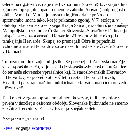
Glede na ugotovitve, da je med vzhodnimi Sloveni/Slovaki (uradno
zgodovinopisje jih napačno imenuje zahodni Slovani) bolj pogosta
oblika Varta kot Varda, je povsem logično, da je prišlo do
spremembe imena tako, kot je prikazano zgoraj. V 7. stoletju, v
obdobju vladavine slovenskega Kralja Sama, je iz območja današnje
Malopoljske in vzhodne Češke ter Slovenske-Slovaške v Dalmacijo
prispela slovenska armada Hervardov-Hervartov, ki je okrepila
tamkajšnje Hervarde. Skupaj so premagali Obre in pripadniki
vzhodne armade Hervardov so se naselili med ostale živeče Slovene
v Dalmaciji.
To posredno dokazuje tudi jezik – še posebej t. i. čakavsko narečje,
zlasti vprašalnica ča, ki je nastala iz slovaško-slovenske vprašalnice
čo ter naše slovenske vprašalnice kaj. Iz staroslovenskih Hervardov
– Hervartov, so po več kot tisoč letih nastali Hervati, Horvati,
Hrvati, ki pa zaradi načrtne indoktrinacije iz Vatikana o tem ne vedo
ničesar več.
Enako kot v zgoraj opisanem primeru kosezov, tudi hervardov v
prvem v tisočletju oziroma obdobju Slovenske ljudovlade ne smemo
enačiti s Hervati iz 14., 15., 16. in poznejših stoletij.
Vse pravice pridržane!
Neve
| Poganja
WordPress