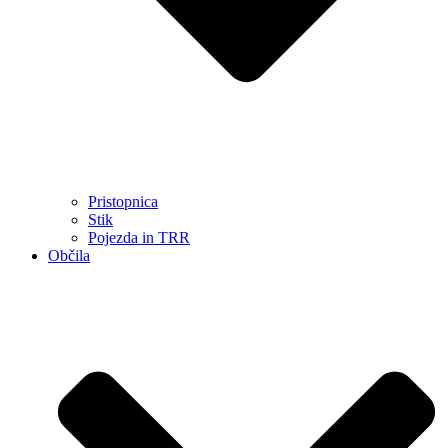
Pristopnica
Stik
Pojezda in TRR
Občila