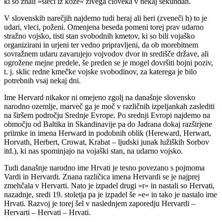
ki so znali »sleči iz kože« živega človeka v nekaj sekundah.
V slovenskih narečjih najdemo tudi heraj ali heri (zveneči h) to je
udari, vleci, poženi. Omenjena beseda pomeni torej prav udarno
stražno vojsko, tisti stan svobodnih kmetov, ki so bili vojaško
organizirani in urjeni ter vedno pripravljeni, da ob morebitnem
sovražnem udaru zavarujejo vojvodov dvor in središče države, ali
ogrožene mejne predele, še preden se je mogel dovršiti bojni poziv,
t. j. sklic redne kmečke vojske svobodinov, za katerega je bilo
potrebnih vsaj nekaj dni.
Ime Hervard nikakor ni omejeno zgolj na današnje slovensko
narodno ozemlje, marveč ga je moč v različnih izpeljankah zaslediti
na širšem področju Srednje Evrope. Po srednji Evropi najdemo na
območju od Baltika in Skandinavije pa do Jadrana dokaj razširjene
priimke in imena Herward in podobnih oblik (Hereward, Herwart,
Horvath, Herbert, Crowat, Krabat – ljudski junak lužiških Sorbov
itd.), ki nas spominjajo na vojaški stan, na udarno vojsko.
Tudi današnje narodno ime Hrvati je tesno povezano s pojmoma
Vardi in Hervardi. Znana različica imena Hervardi se je najprej
zmehčala v Hervarti. Nato je izpadel drugi »r« in nastali so Hervati,
nazadnje, sredi 19. stoletja pa je izpadel še »e« in tako je nastalo ime
Hrvati. Razvoj je torej šel v naslednjem zaporedju Hervardi –
Hervarti – Hervati – Hrvati.