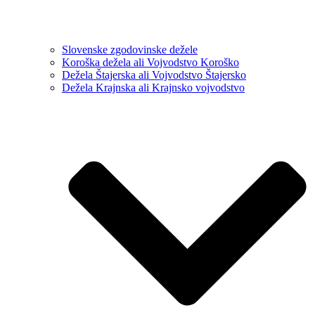
Slovenske zgodovinske dežele
Koroška dežela ali Vojvodstvo Koroško
Dežela Štajerska ali Vojvodstvo Štajersko
Dežela Krajnska ali Krajnsko vojvodstvo