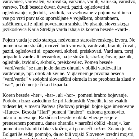
varovanec, varovalen, varovalka, varščina, varuh, varuška, varuštvo,
varstvo. Tudi besede čuvar, čuvati, paziti, ogledovati si,
ogledovanje, oglednik, izvidnik, so vsebovane v pojmu vard in so
vse po vrsti prav tako uporabljane v vojaškem, obrambnem,
zaščitnem, ali z njimi povezanem smislu. Po pisanju slovenskega
jezikoslovca Karla Štreklja varda izhaja iz korena besede »vard«.
Pojem varda je zelo starega, nedvomno staroslovenskega izvora. Ne
pomeni samo stražiti, marveč tudi varovati, vardevati, braniti, čuvati,
paziti, ogledovati si, opazovati, skrbeti, preiskovati. Vard sam, torej
pripadnik varde ali hervardov, pa je stražnik, stražar, čuvar, paznik,
oglednik, izvidnik, skrbnik, preiskovalec. Pomen besede
“vard/varda” se nam je do danes ohranil v obliki vardevati in
vardevanje, npr. otrok ali živine. V glavnem je prvotna beseda
“vard/varda” v sodobni slovenščini okrnela in se preobrazila zlasti v
“var”, pri čemer je črka d izpadla.
Koren besede »her«, »har«, ali »hor«, pomeni hrabro bojevanje.
Podoben izraz zasledimo že pri Jadranskih Venetih, ki so vsakih
trideset let, v mestu Padava (Padova) prirejali bojne igre imenovane
»Harce«. Beseda “Hari” pomeni “hrabro”, oziroma gromovito,
udarno bojevanje. Različica besede v obliki »heraj« se je v
prenesenem pomenu, danes ohranila v narečni obliki »haraj«, kar
pomeni »odstraniti dlake s kože«, ali pa »sleči kožo«. Znano je, da
Bolgari še sedaj pomnijo, da so bili vojaki Slovenov izredni mojstri,