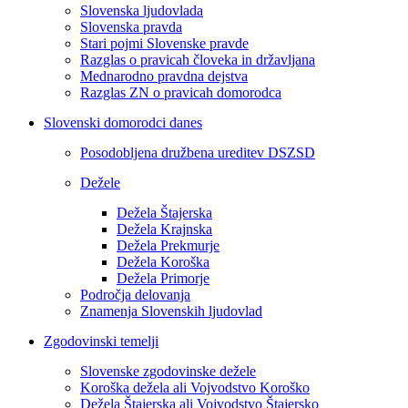
Slovenska ljudovlada
Slovenska pravda
Stari pojmi Slovenske pravde
Razglas o pravicah človeka in državljana
Mednarodno pravdna dejstva
Razglas ZN o pravicah domorodca
Slovenski domorodci danes
Posodobljena družbena ureditev DSZSD
Dežele
Dežela Štajerska
Dežela Krajnska
Dežela Prekmurje
Dežela Koroška
Dežela Primorje
Področja delovanja
Znamenja Slovenskih ljudovlad
Zgodovinski temelji
Slovenske zgodovinske dežele
Koroška dežela ali Vojvodstvo Koroško
Dežela Štajerska ali Vojvodstvo Štajersko