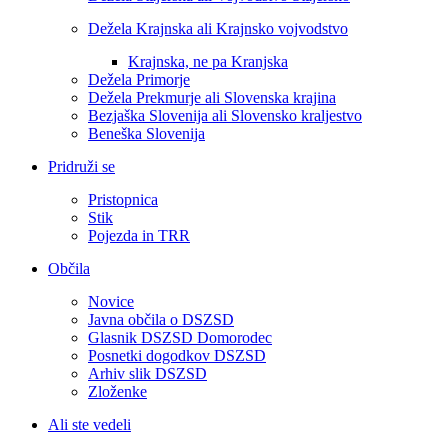
Dežela Krajnska ali Krajnsko vojvodstvo
Krajnska, ne pa Kranjska
Dežela Primorje
Dežela Prekmurje ali Slovenska krajina
Bezjaška Slovenija ali Slovensko kraljestvo
Beneška Slovenija
Pridruži se
Pristopnica
Stik
Pojezda in TRR
Občila
Novice
Javna občila o DSZSD
Glasnik DSZSD Domorodec
Posnetki dogodkov DSZSD
Arhiv slik DSZSD
Zloženke
Ali ste vedeli